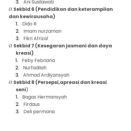
3.
Ani Susilawati
Sekbid 6 (Pendidikan dan keterampilan
Ø
dan kewirausaha)
1.
Dido R
2.
Imam nurzaman
3.
Fikri Afrizal
Sekbid 7 (Kesegaran jasmani dan daya
Ø
kreasi)
1.
Feby Febriana
2.
Nurfadilah
3.
Ahmad Ardiyansyah
Sekbid 8 (Persepsi,apreasi dan kreasi
Ø
seni
)
1.
Bagas Hermansyah
2.
Firdaus
3.
Deli permana