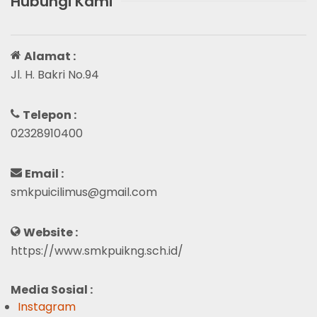
Hubungi Kami
Alamat :
Jl. H. Bakri No.94
Telepon :
02328910400
Email :
smkpuicilimus@gmail.com
Website :
https://www.smkpuikng.sch.id/
Media Sosial :
Instagram