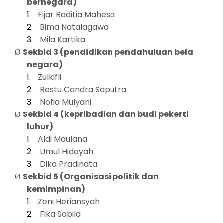
bernegara)
1.
Fijar Raditia Mahesa
2.
Bima Natalagawa
3.
Mila Kartika
Sekbid 3 (pendidikan pendahuluan bela
Ø
negara)
1.
Zulkifli
2.
Restu Candra Saputra
3.
Nofia Mulyani
Sekbid 4 (kepribadian dan budi pekerti
Ø
luhur)
1.
Aldi Maulana
2.
Umul Hidayah
3.
Dika Pradinata
Sekbid 5 (Organisasi politik dan
Ø
kemimpinan)
1.
Zeni Heriansyah
2.
Fika Sabila