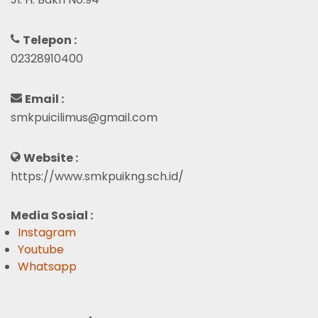
Telepon :
02328910400
Email :
smkpuicilimus@gmail.com
Website :
https://www.smkpuikng.sch.id/
Media Sosial :
Instagram
Youtube
Whatsapp