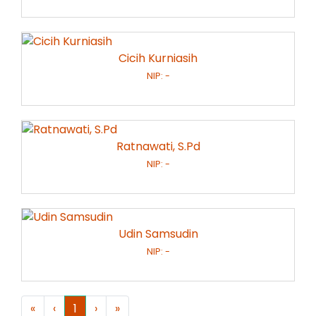
Cicih Kurniasih
NIP: -
Ratnawati, S.Pd
NIP: -
Udin Samsudin
NIP: -
«
‹
1
›
»