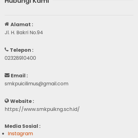
Hubungi Kami
Alamat :
Jl. H. Bakri No.94
Telepon :
02328910400
Email :
smkpuicilimus@gmail.com
Website :
https://www.smkpuikng.sch.id/
Media Sosial :
Instagram