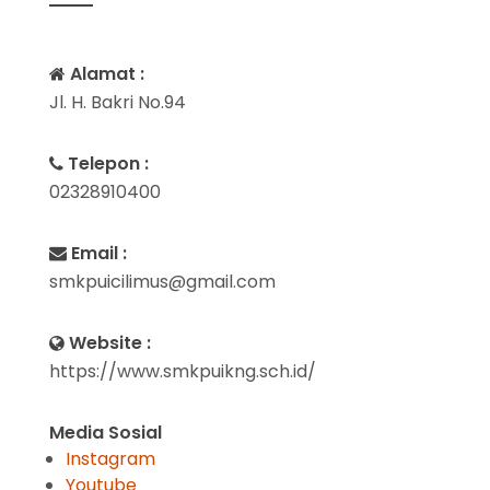
Alamat :
Jl. H. Bakri No.94
Telepon :
02328910400
Email :
smkpuicilimus@gmail.com
Website :
https://www.smkpuikng.sch.id/
Media Sosial
Instagram
Youtube