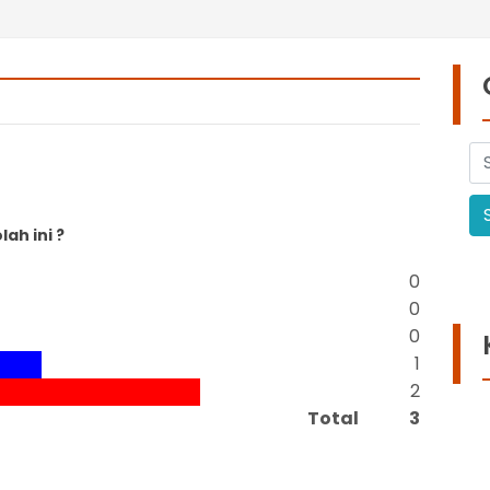
ah ini ?
0
0
0
1
2
Total
3