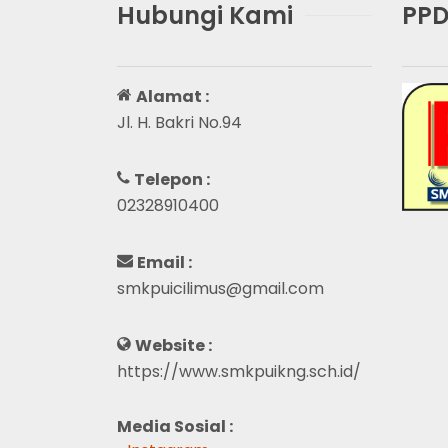
Hubungi Kami
PPD
Alamat :
Jl. H. Bakri No.94
Telepon :
02328910400
Email :
smkpuicilimus@gmail.com
Website :
https://www.smkpuikng.sch.id/
Media Sosial :